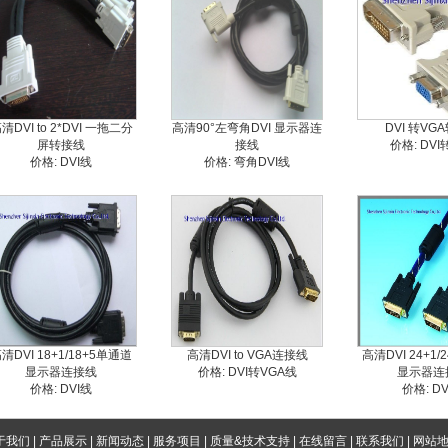
清DVI to 2*DVI 一拖二分
高清90°左弯角DVI 显示器连
DVI 转VG
屏转接线
接线
价格: DV
价格: DVI线
价格: 弯角DVI线
清DVI 18+1/18+5单通道
高清DVI to VGA连接线
高清DVI 24+1
显示器连接线
价格: DVI转VGA线
显示器连
价格: DVI线
价格: D
于我们
|
产品展示
|
新闻动态
|
服务项目
|
质量&技术支持
|
在线留言
|
联系我们
|
网站