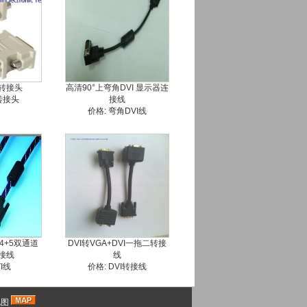
A转接头
高清90°上弯角DVI 显示器连
I转接头
接线
价格: 弯角DVI线
/24+5双通道
DVI转VGA+DVI一拖二转接
接线
线
VI线
价格: DVI转接线
地图