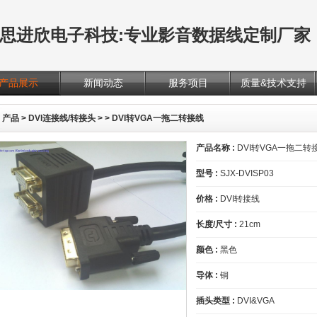
思进欣电子科技:专业影音数据线定制厂家
产品展示
新闻动态
服务项目
质量&技术支持
产品
>
DVI连接线/转接头
>
> DVI转VGA一拖二转接线
产品名称 :
DVI转VGA一拖二转
型号 :
SJX-DVISP03
价格 :
DVI转接线
长度/尺寸 :
21cm
颜色 :
黑色
导体 :
铜
插头类型 :
DVI&VGA