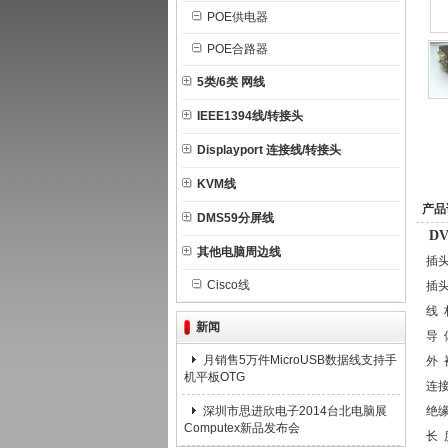
POE供电器
POE合路器
5类/6类 网线
IEEE1394线/转接头
Displayport 连接线/转接头
KVM线
产品
DMS59分屏线
D
其他电脑周边线
插头
Cisco线
插头
线
新闻
导
月销售5万件MicroUSB数据线支持手
外 
机平板OTG
连
深圳市思进欣电子2014台北电脑展
绝
Computex新品发布会
长 