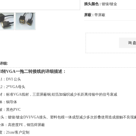
插头颜色 :
镀镍/镀金
屏蔽 :
带屏蔽
询 
详细:
接线
VI转VGA一拖二转
的详细描述：
1：DVI 公头
2：2*VGA母头
 材：标准VGA线材，三层屏蔽铜,铝箔加编织减少长距离传输中的信号衰减
 体：铜导体
被：黑色PVC
接头：镀镍/镀金DVI/VGA接头、塑料包模一体成型减少多次折叠使用造成接触不良现
缘体：高密度PE，铜箔焊屏蔽
度：21cm/客户定制