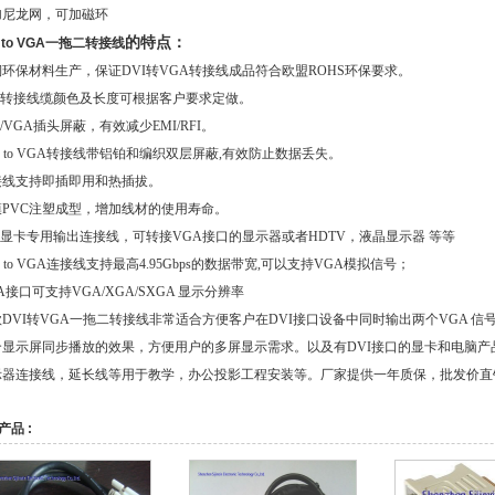
加尼龙网，可加磁环
的特点：
I to VGA一拖二转
接线
环保材料生产，保证DVI转VGA转接线成品符合欧盟ROHS环保要求。
VI转接线缆颜色及长度可根据客户要求定做。
I/VGA插头屏蔽，有效减少EMI/RFI。
I to VGA转接线带铝铂和编织双层屏蔽,有效防止数据丢失。
接线支持即插即用和热插拔。
膜PVC注塑成型，增加线材的使用寿命。
I显卡专用输出连接线，可转接VGA接口的显示器或者HDTV，液晶显示器 等等
I to VGA连接线支持最高4.95Gbps的数据带宽,可以支持VGA模拟信号；
A接口可支持VGA/XGA/SXGA 显示分辨率
DVI转VGA一拖二转接线非常适合方便客户在DVI接口设备中同时输出两个VGA 
个显示屏同步播放的效果，方便用户的多屏显示需求。以及有DVI接口的显卡和电脑产
示器连接线，延长线
等用于教学，办公投影工程安装等。厂家提供一年质保，批发价直
产品 :