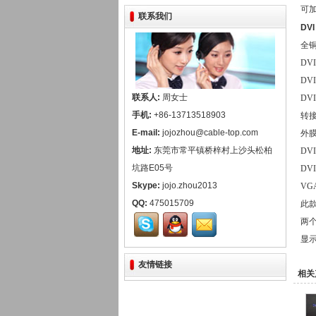
可
联系我们
DV
全铜
D
DV
联系人:
周女士
DV
手机:
+86-13713518903
转
E-mail:
jojozhou@cable-top.com
外
地址:
东莞市常平镇桥梓村上沙头松柏
DV
坑路E05号
DV
Skype:
jojo.zhou2013
VG
QQ:
475015709
此款
两
显
友情链接
相关